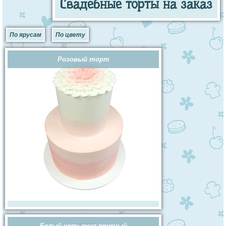
Свадебные торты на заказ
По ярусам
По цвету
Розовый торт
Белый четырехъярусный