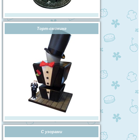
Торт-смокинг
С узорами