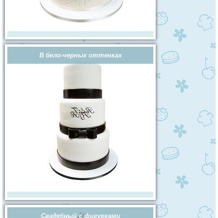
В бело-черных оттенках
Свадебный с фигурками