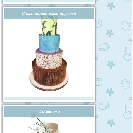
С разноцветными ярусами
С цветами