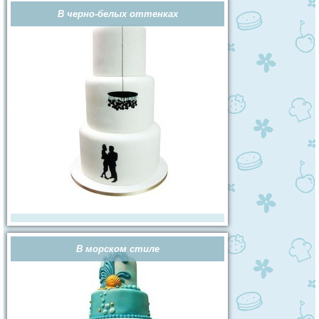
В черно-белых оттенках
В морском стиле