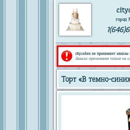
city
город 
1(646)
citycakes не принимает заказы 
Заказы принимаем только на сай
Торт «В темно-синих