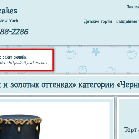
Заказ
cakes
New York
Детские торты
Свадебные 
688-2286
с сайта онлайн!
те https://citycakes.com
 и золотых оттенках» категории «Черн
Торт 