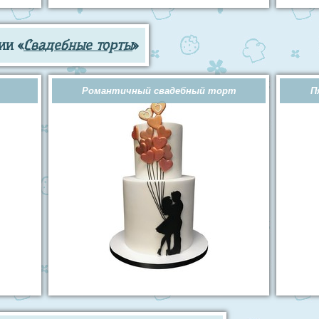
ии «
Свадебные торты
»
Романтичный свадебный торт
П