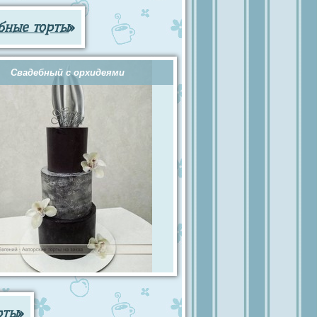
бные торты
»
Свадебный с орхидеями
рты
»