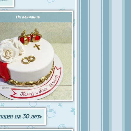
На венчание
нщин на 30 лет
»