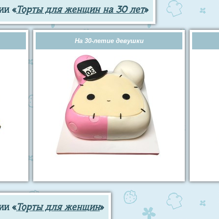
ии «
Торты для женщин на 30 лет
»
На 30-летие девушки
ии «
Торты для женщин
»