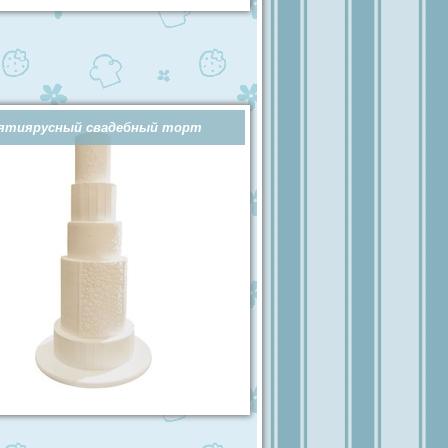
ятиярусный свадебный торт