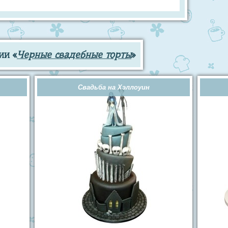
ии «
Черные свадебные торты
»
Свадьба на Хэллоуин