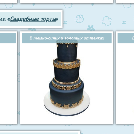
ии «
Свадебные торты
»
В темно-синих и золотых оттенках