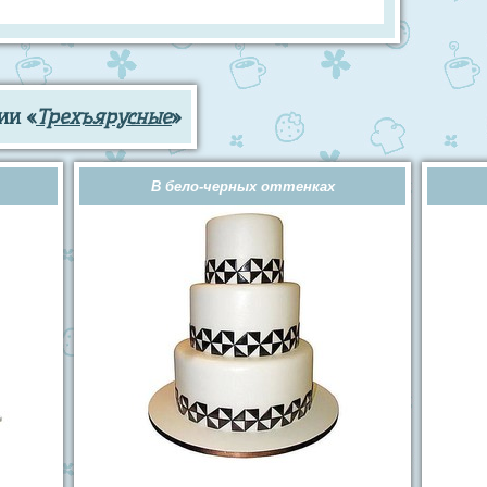
ии «
Трехъярусные
»
В бело-черных оттенках