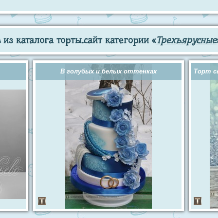
из каталога торты.сайт категории «
Трехъярусные
В голубых и белых оттенках
Торт с