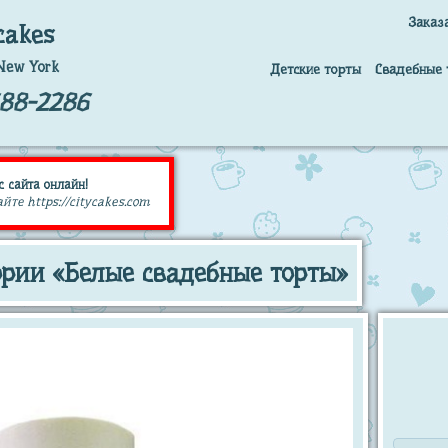
Заказ
cakes
New York
Детские торты
Свадебные 
688-2286
с сайта онлайн!
те https://citycakes.com
ории «Белые свадебные торты»