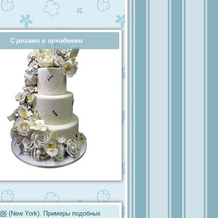
С розами и орхидеями
86
(New York). Примеры подобных