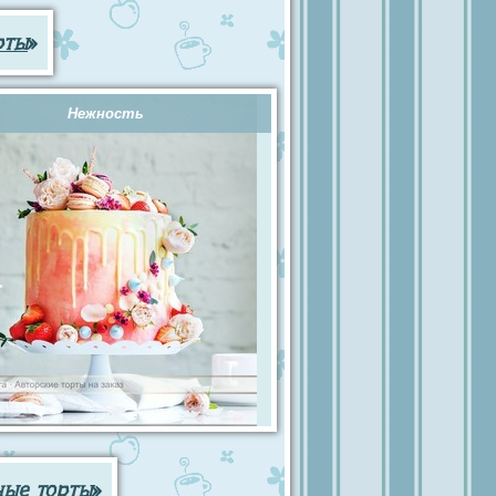
рты
»
Нежность
ные торты
»