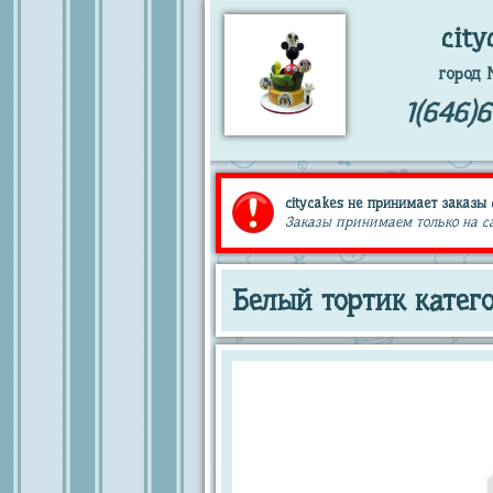
city
город 
1(646)
citycakes не принимает заказы 
Заказы принимаем только на сай
Белый тортик катег