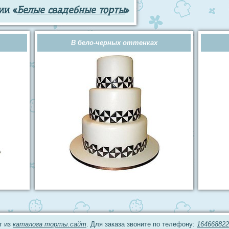
ии «
Белые свадебные торты
»
В бело-черных оттенках
т из
каталога торты.сайт
. Для заказа звоните по телефону:
164668822