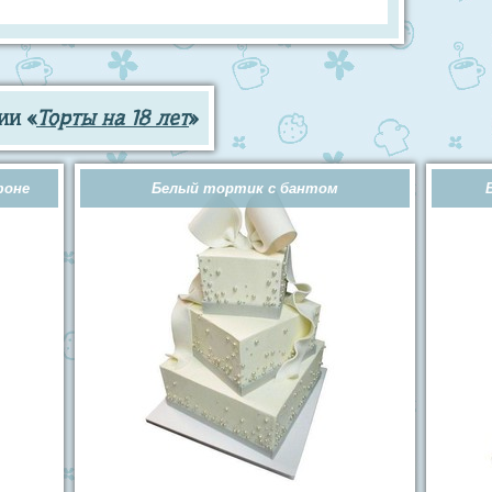
ии «
Торты на 18 лет
»
фоне
Белый тортик с бантом