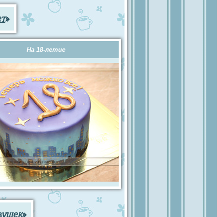
ет
»
На 18-летие
вушек
»