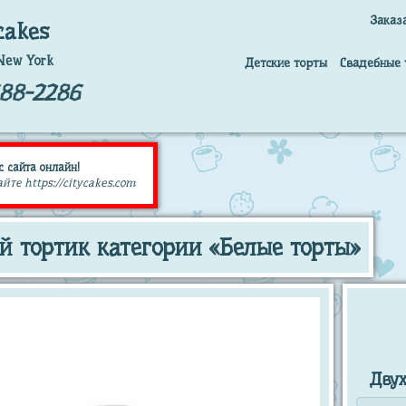
Заказ
cakes
New York
Детские торты
Свадебные 
688-2286
с сайта онлайн!
те https://citycakes.com
 тортик категории «Белые торты»
Дву