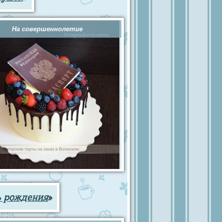
На совершеннолетие
ь рождения
»