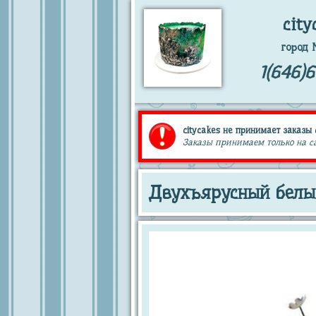
city
город 
1(646)
citycakes не принимает заказы 
Заказы принимаем только на сай
Двухъярусный белый