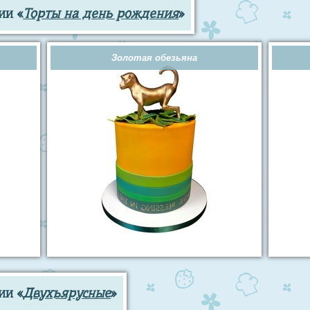
ии «
Торты на день рождения
»
Золотая обезьяна
ии «
Двухъярусные
»