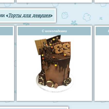
ии «
Торты для девушек
»
С шоколадками