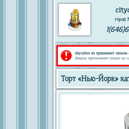
city
город 
1(646)
citycakes не принимает заказы 
Заказы принимаем только на сай
Торт «Нью-Йорк» ка