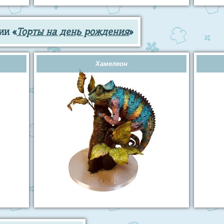
ии «
Торты на день рождения
»
Хамелеон