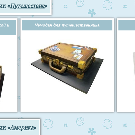
ии «
Путешествие
»
кой и
Чемодан для путешественника
ии «
Америка
»