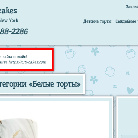
Заказ
cakes
New York
Детские торты
Свадебные 
688-2286
с сайта онлайн!
те https://citycakes.com
тегории «Белые торты»