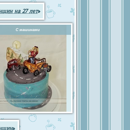
нщин на 27 лет
»
С машинами
енщин
»