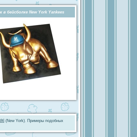
к в бейсболке New York Yankees
86
(New York). Примеры подобных