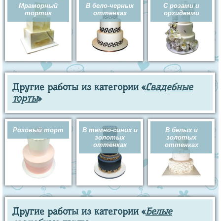
Мраморный
В бело-черных
С розами и
тортик
оттенках
орхидеями
Другие работы из категории «
Свадебные
торты
»
Розовый торт
В темно-синих и
В белых и
золотых
золотых
оттенках
оттенках
Другие работы из категории «
Белые