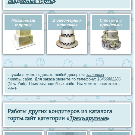
свадебные торты
»
Мраморный
В бело-черных
С розами и
тортик
оттенках
орхидеями
citycakes может сделать любой десерт из
каталога
торты.сайт
. Для заказа звоните по телефону:
16466882286
(New York). Примеры подобных работ Вы можете посмотреть
ниже
Работы других кондитеров из каталога
торты.сайт категории «
Трехъярусные
»