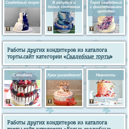
Свадебный торт
В голубых и
Торт свадебный
белых оттенках
с фиолетовыми
цветами
Работы других кондитеров из каталога
торты.сайт категории «
Свадебные торты
»
С ягодами
Хрен разведемся!
Нежность
Работы других кондитеров из каталога