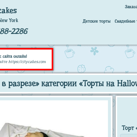
Заказ
cakes
New York
Детские торты
Свадебные 
688-2286
с сайта онлайн!
те https://citycakes.com
 в разрезе» категории «Торты на Hallo
Торт 