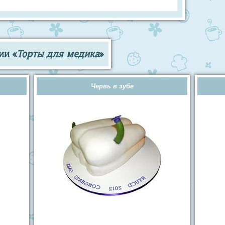
ии «
Торты для медика
»
Червь в зубе