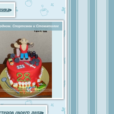
дика
»
 одном. Спортсмен и Стоматолог
теров своего дела
»