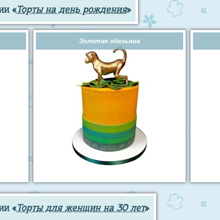
ии «
Торты на день рождения
»
Золотая обезьяна
ии «
Торты для женщин на 30 лет
»