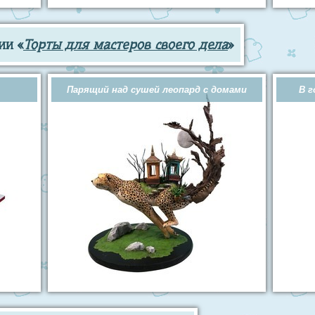
ии «
Торты для мастеров своего дела
»
Парящий над сушей леопард с домами
В г