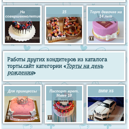
На
15
Торт девочке на
совершеннолетие
14 лет
Работы других кондитеров из каталога
торты.сайт категории «
Торты на день
рождения
»
Для принцессы
Паспорт врет.
BMW X6
Маме 18