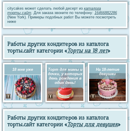
citycakes может сделать любой десерт из
каталога
торты.сайт
. Для заказа звоните по телефону:
16466882286
(New York). Примеры подобных работ Вы можете посмотреть
ниже
Работы других кондитеров из каталога
торты.сайт категории «
Торты на 18 лет
»
18 мне уже
Торт для мамы и
На 18-летие
дочки, у которых
девушки
день рождения в
один день!
Работы других кондитеров из каталога
торты.сайт категории «
Торты для девушек
»