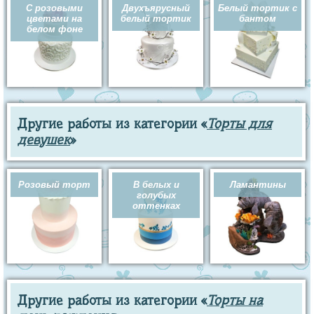
С розовыми
Двухъярусный
Белый тортик с
цветами на
белый тортик
бантом
белом фоне
Другие работы из категории «
Торты для
девушек
»
Розовый торт
В белых и
Ламантины
голубых
оттенках
Другие работы из категории «
Торты на