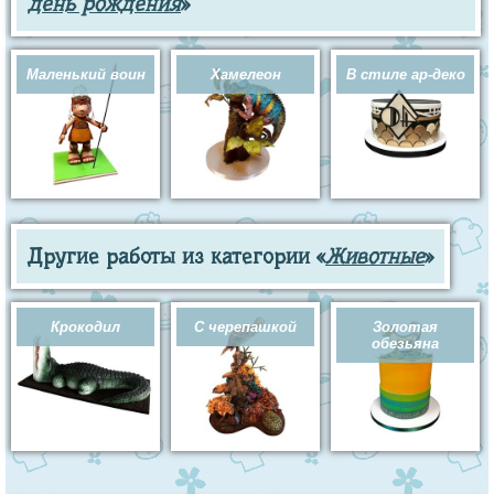
день рождения
»
Маленький воин
Хамелеон
В стиле ар-деко
Другие работы из категории «
Животные
»
Крокодил
С черепашкой
Золотая
обезьяна