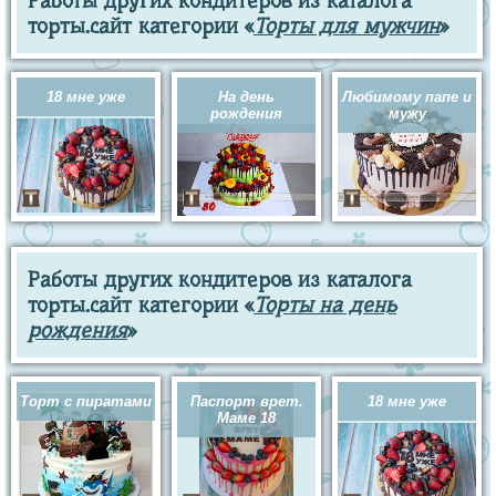
Работы других кондитеров из каталога
торты.сайт категории «
Торты для мужчин
»
18 мне уже
На день
Любимому папе и
рождения
мужу
Работы других кондитеров из каталога
торты.сайт категории «
Торты на день
рождения
»
Торт с пиратами
Паспорт врет.
18 мне уже
Маме 18