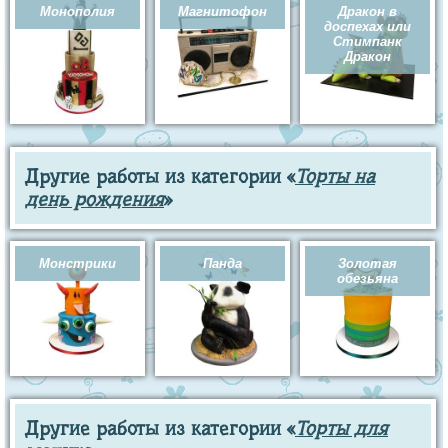
Монополия
Магнитофон
Дракон в
доспехах или
Стимпанк
Дракон
Другие работы из категории «
Торты на
день рождения
»
Монстрики
Панда
Золотая
обезьяна
Другие работы из категории «
Торты для