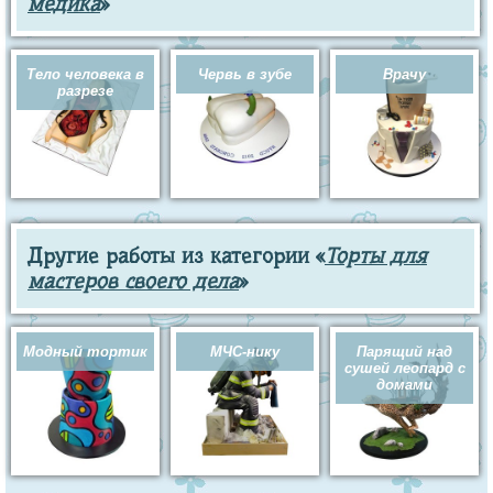
медика
»
Тело человека в
Червь в зубе
Врачу
разрезе
Другие работы из категории «
Торты для
мастеров своего дела
»
Модный тортик
МЧС-нику
Парящий над
сушей леопард с
домами