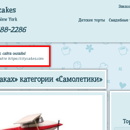
Заказ
cakes
New York
Детские торты
Свадебные 
688-2286
с сайта онлайн!
те https://citycakes.com
лаках» категории «Самолетики»
То