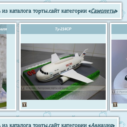
из каталога торты.сайт категории «
Самолеты
»
раля
Ту-214СР
из каталога торты.сайт категории «
Авиация
»