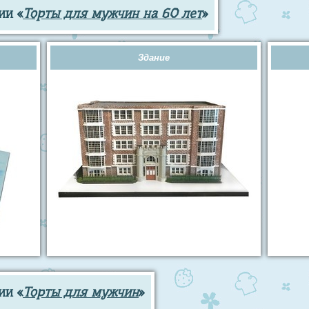
ии «
Торты для мужчин на 60 лет
»
Здание
ии «
Торты для мужчин
»