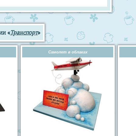
ии «
Транспорт
»
Самолет в облаках