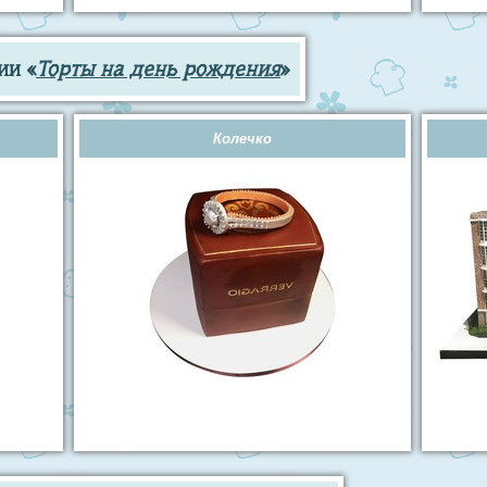
ии «
Торты на день рождения
»
Колечко