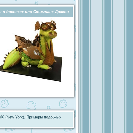
н в доспехах или Стимпанк Дракон
86
(New York). Примеры подобных