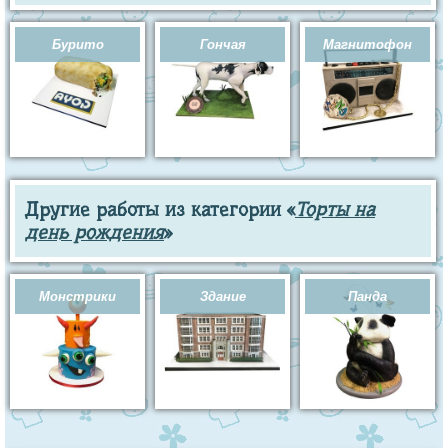
Бурито
Гончая
Магнитофон
Другие работы из категории «
Торты на
день рождения
»
Монстрики
Здание
Панда