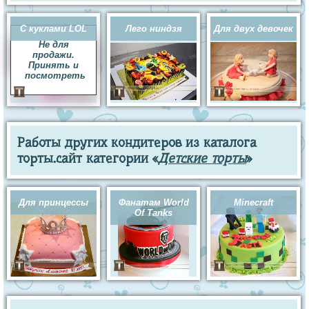
С куклами LOL
Лего ниндзя
Для двух девочек
Не для
продажи.
Принять и
посмотреть
Работы других кондитеров из каталога
торты.сайт категории «
Детские торты
»
Для принцессы
Фанатам World
Minecraft
Of Tanks