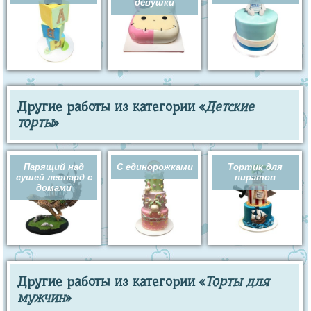
девушки
Другие работы из категории «
Детские
торты
»
Парящий над
С единорожками
Тортик для
сушей леопард с
пиратов
домами
Другие работы из категории «
Торты для
мужчин
»