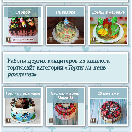
Огород
На грядке
Домик в деревне
Работы других кондитеров из каталога
торты.сайт категории «
Торты на день
рождения
»
Торт с пиратами
Паспорт врет.
18 мне уже
Маме 18