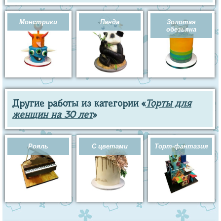
Монстрики
Панда
Золотая
обезьяна
Другие работы из категории «
Торты для
женщин на 30 лет
»
Рояль
С цветами
Торт-фантазия