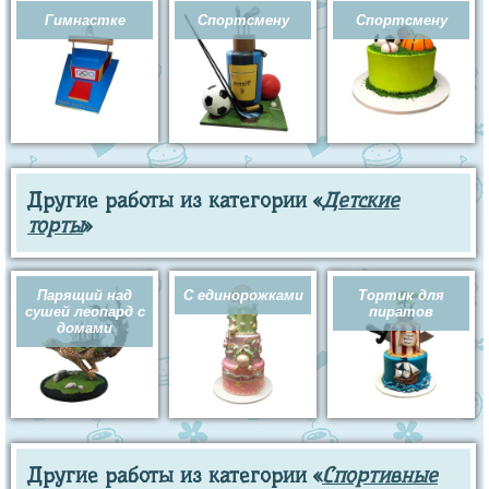
Гимнастке
Спортсмену
Спортсмену
Другие работы из категории «
Детские
торты
»
Парящий над
С единорожками
Тортик для
сушей леопард с
пиратов
домами
Другие работы из категории «
Спортивные