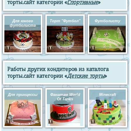
торты.сайт категории «
Спортивные
»
Для юного
Торт "Футбол"
Футболисту
футболиста
Работы других кондитеров из каталога
торты.сайт категории «
Детские торты
»
Для принцессы
Фанатам World
Minecraft
Of Tanks