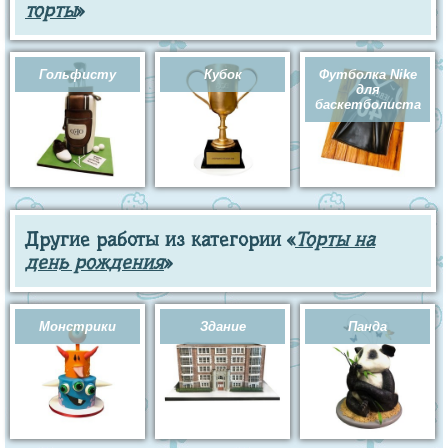
торты
»
Гольфисту
Кубок
Футболка Nike
для
баскетболиста
Другие работы из категории «
Торты на
день рождения
»
Монстрики
Здание
Панда