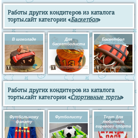
Работы других кондитеров из каталога
торты.сайт категории «
Баскетбол
»
В шоколаде
Для
Баскетбол
баскетболиста
Работы других кондитеров из каталога
торты.сайт категории «
Спортивные торты
»
Футбольному
Футболисту
Торт для
фанату
любителя
гиревого спорта