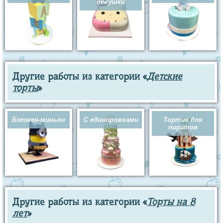
девушки
Другие работы из категории «
Детские
торты
»
Бэтмен-миньон
С единорожками
Тортик для
пиратов
Другие работы из категории «
Торты на 8
лет
»