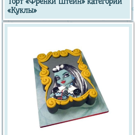
Торт «Френки Штейн» категории
«Куклы»