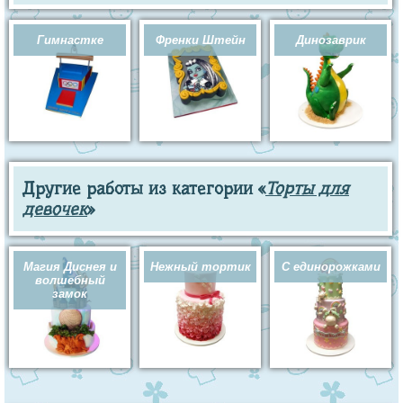
Гимнастке
Френки Штейн
Динозаврик
Другие работы из категории «
Торты для
девочек
»
Магия Диснея и
Нежный тортик
С единорожками
волшебный
замок