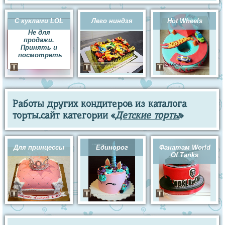
С куклами LOL
Лего ниндзя
Hot Wheels
Не для
продажи.
Принять и
посмотреть
Работы других кондитеров из каталога
торты.сайт категории «
Детские торты
»
Для принцессы
Единорог
Фанатам World
Of Tanks