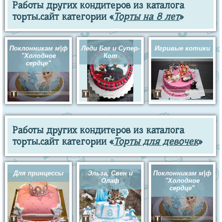
Работы других кондитеров из каталога
торты.сайт категории «
Торты на 8 лет
»
Поклонникам м|ф
Леди Баг и Супер-
Игривые котики
"Холодное
Кот
сердце"
Работы других кондитеров из каталога
торты.сайт категории «
Торты для девочек
»
Для принцессы
Эльза, Свен и
Поклонникам м|ф
Олаф
"Холодное
сердце"