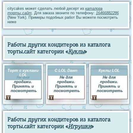
citycakes может сделать любой десерт из
каталога
торты.сайт
. Для заказа звоните по телефону:
16466882286
(New York). Примеры подобных работ Вы можете посмотреть
ниже
Работы других кондитеров из каталога
торты.сайт категории «
Куклы
»
Торт с куклами
C LOL Dawn
Куклы LOL
LOL
Не для
Не для
Не для
продажи.
продажи.
продажи.
Принять и
Принять и
Принять и
посмотреть
посмотреть
посмотреть
Работы других кондитеров из каталога
торты.сайт категории «
Игрушки
»