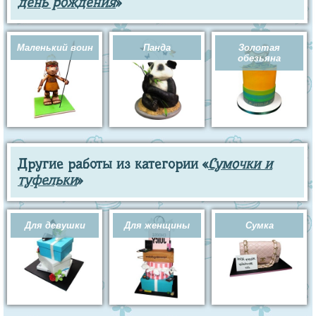
день рождения
»
Маленький воин
Панда
Золотая
обезьяна
Другие работы из категории «
Сумочки и
туфельки
»
Для девушки
Для женщины
Сумка