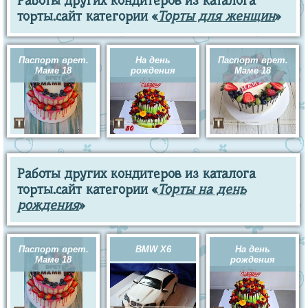
Работы других кондитеров из каталога
торты.сайт категории «
Торты для женщин
»
Паспорт врет.
На день
Паспорт врет.
Маме 18
рождения
Маме 18
Работы других кондитеров из каталога
торты.сайт категории «
Торты на день
рождения
»
Паспорт врет.
BMW X6
На день
Маме 18
рождения