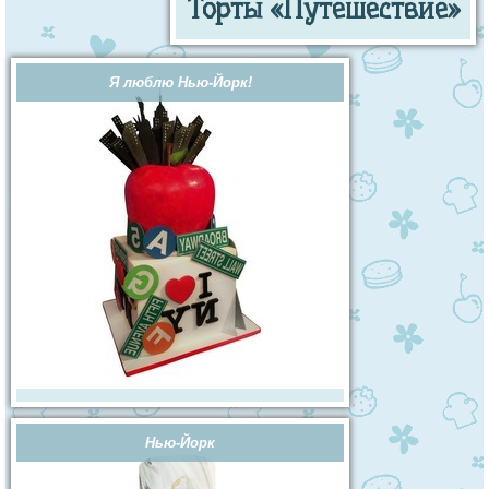
Торты «Путешествие»
Я люблю Нью-Йорк!
Нью-Йорк