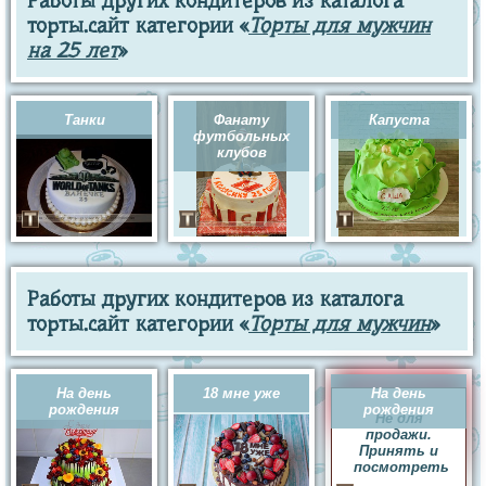
Работы других кондитеров из каталога
торты.сайт категории «
Торты для мужчин
на 25 лет
»
Танки
Фанату
Капуста
футбольных
клубов
Работы других кондитеров из каталога
торты.сайт категории «
Торты для мужчин
»
На день
18 мне уже
На день
рождения
рождения
Не для
продажи.
Принять и
посмотреть