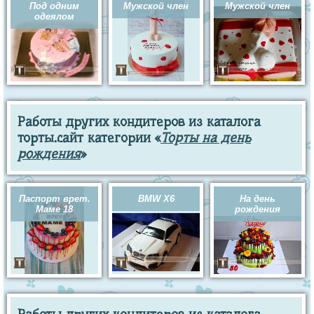
Под одним
Мужской член
Мужской член
одеялом
Работы других кондитеров из каталога
торты.сайт категории «
Торты на день
рождения
»
Паспорт врет.
BMW X6
На день
Маме 18
рождения