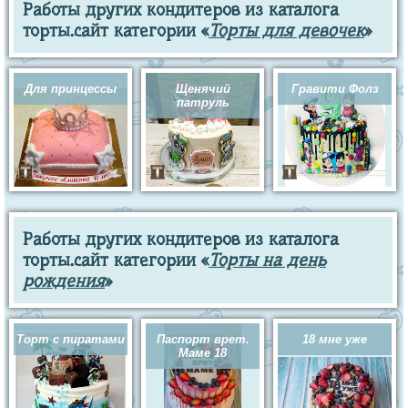
Работы других кондитеров из каталога
торты.сайт категории «
Торты для девочек
»
Для принцессы
Щенячий
Гравити Фолз
патруль
Работы других кондитеров из каталога
торты.сайт категории «
Торты на день
рождения
»
Торт с пиратами
Паспорт врет.
18 мне уже
Маме 18