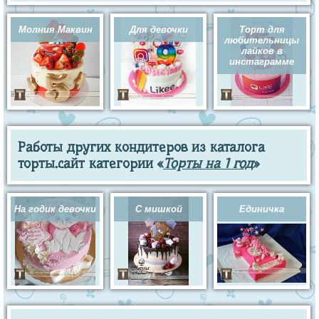
Молния Маквин
Для девочки
Торт для
любительницы
лайков в
инстаграмме
Работы других кондитеров из каталога
торты.сайт категории «
Торты на 1 год
»
На годик девочки
С мишкой
Единичка