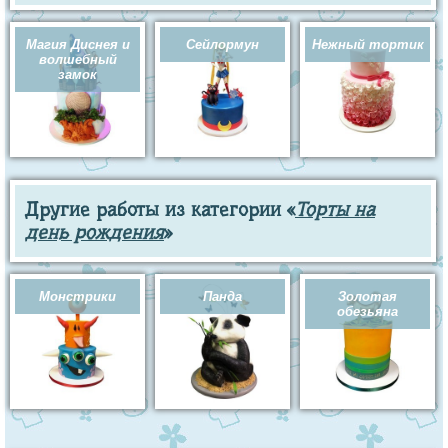
Магия Диснея и
Сейлормун
Нежный тортик
волшебный
замок
Другие работы из категории «
Торты на
день рождения
»
Монстрики
Панда
Золотая
обезьяна