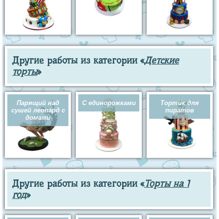
Другие работы из категории «
Детские
торты
»
Парящий над
С единорожками
Тортик для
сушей леопард с
пиратов
домами
Другие работы из категории «
Торты на 1
год
»