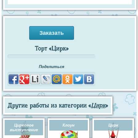
Заказать
Торт «Цирк»
Поделиться
Другие работы из категории «
Цирк
»
Цирковое
Клоун
Цирк
выступление