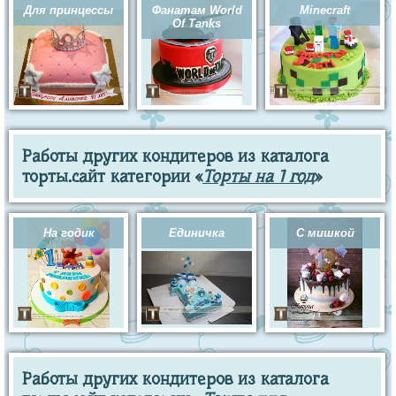
Для принцессы
Фанатам World
Minecraft
Of Tanks
Работы других кондитеров из каталога
торты.сайт категории «
Торты на 1 год
»
На годик
Единичка
С мишкой
Работы других кондитеров из каталога