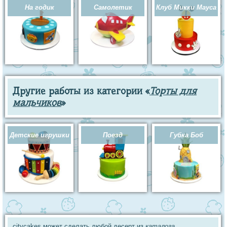
На годик
Самолетик
Клуб Микки Мауса
Другие работы из категории «
Торты для
мальчиков
»
Детские игрушки
Поезд
Губка Боб
citycakes может сделать любой десерт из
каталога