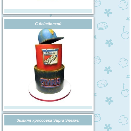
С бейсболкой
Зимняя кроссовка Supra Sneaker