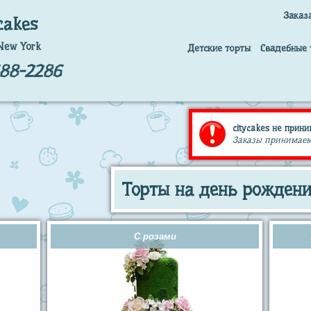
Заказ
cakes
New York
Детские торты
Свадебные 
688-2286
citycakes не прини
Заказы принимаем т
Торты на день рожден
С розами