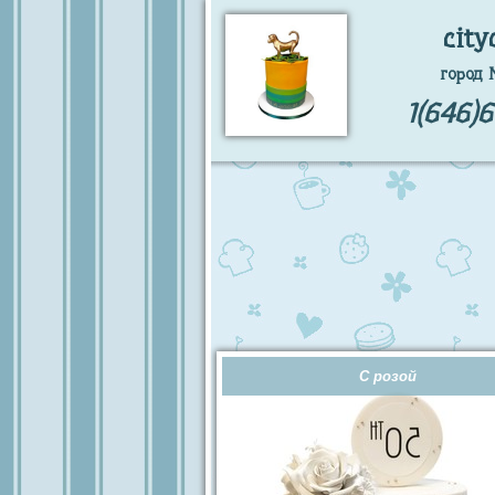
city
город 
1(646)
С розой