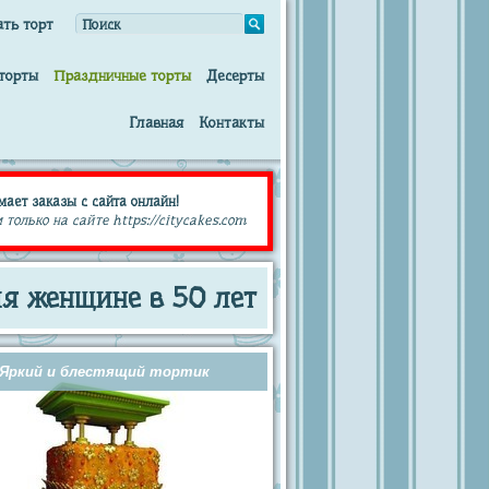
ать торт
торты
Праздничные торты
Десерты
Главная
Контакты
мает заказы с сайта онлайн!
олько на сайте https://citycakes.com
ия женщине в 50 лет
Яркий и блестящий тортик