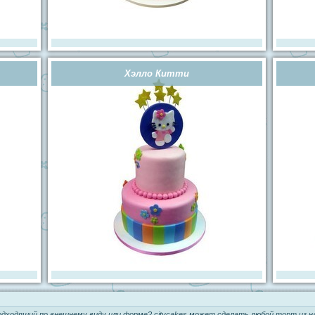
Хэлло Китти
одходящий по внешнему виду или форме? citycakes может сделать любой
торт из н