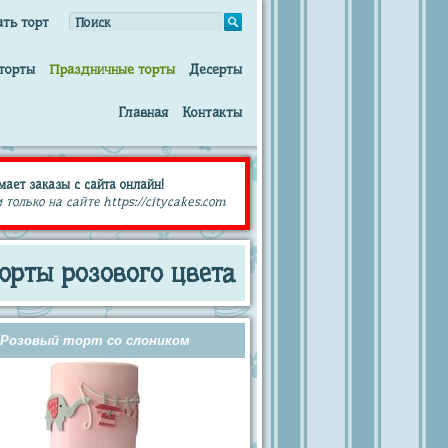
ать торт
торты
Праздничные торты
Десерты
Главная
Контакты
мает заказы с сайта онлайн!
олько на сайте https://citycakes.com
орты розового цвета
Розовый торт со слоником