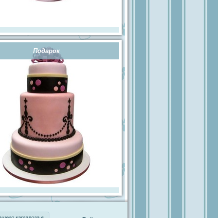
Подарок
ашего каталога
в