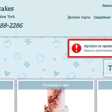
Заказ
cakes
New York
Детские торты
Свадебные 
688-2286
citycakes не прини
Заказы принимаем т
Т
Розовый торт