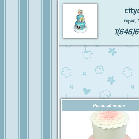
city
город 
1(646)
Розовый торт